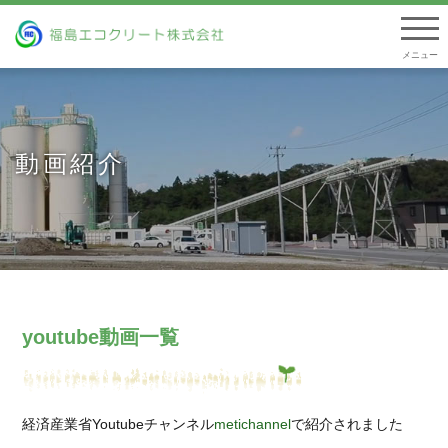
togg
navi
動画紹介
youtube動画一覧
経済産業省Youtubeチャンネル
metichannel
で紹介されました